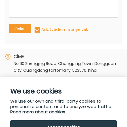
ajánlatot
Adatvédelmi irányelvek
CÍME
No.110 Shengjing Road, Changping Town, Dongguan
City, Guangdong tartomány, 523570, Kína
E-MAIL
sharon@zk-itech.com
We use cookies
TELEFON
We use our own and third-party cookies to
+86-15717933272,+86-0769-83998188-850
personalize content and to analyze web traffic.
Read more about cookies
© Dongguan ZhongKai Precision Metals Technology