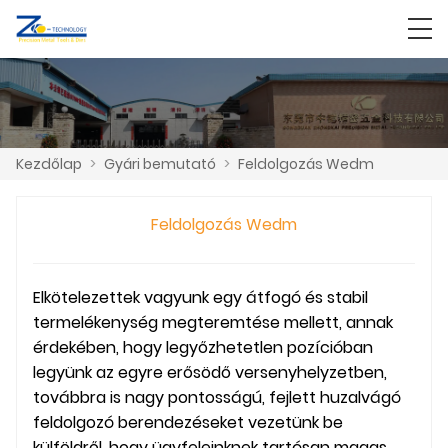
Kezdőlap
>
Gyári bemutató
>
Feldolgozás Wedm
Feldolgozás Wedm
Elkötelezettek vagyunk egy átfogó és stabil
termelékenység megteremtése mellett, annak
érdekében, hogy legyőzhetetlen pozícióban
legyünk az egyre erősödő versenyhelyzetben,
továbbra is nagy pontosságú, fejlett huzalvágó
feldolgozó berendezéseket vezetünk be
külföldről, hogy ügyfeleinknek tartósan magas