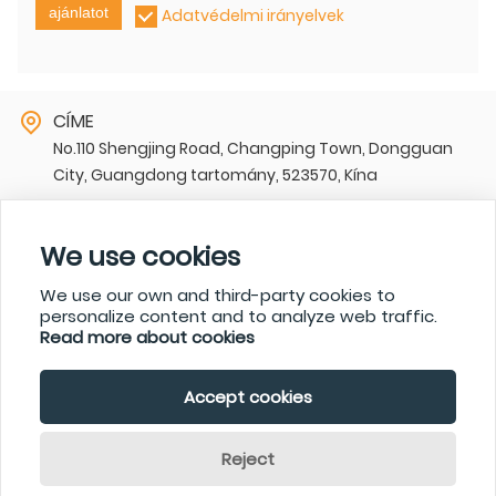
ajánlatot
Adatvédelmi irányelvek
CÍME
No.110 Shengjing Road, Changping Town, Dongguan
City, Guangdong tartomány, 523570, Kína
E-MAIL
sharon@zk-itech.com
We use cookies
TELEFON
We use our own and third-party cookies to
+86-15717933272,+86-0769-83998188-850
personalize content and to analyze web traffic.
Read more about cookies
© Dongguan ZhongKai Precision Metals Technology
Accept cookies
Limited
Reject