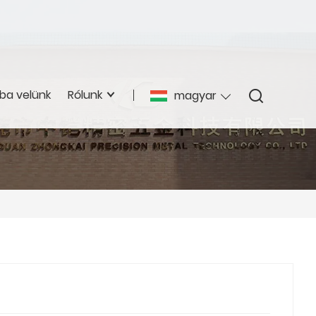
ba velünk
Rólunk
magyar