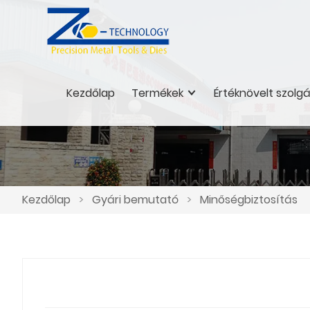
Kezdőlap
Termékek
Értéknövelt szolg
Kezdőlap
>
Gyári bemutató
>
Minőségbiztosítás