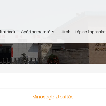
áltatások
Gyári bemutató
Hírek
Lépjen kapcsolat
Minőségbiztosítás