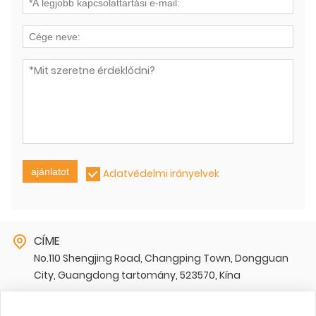
ajánlatot
Adatvédelmi irányelvek
CÍME
No.110 Shengjing Road, Changping Town, Dongguan
City, Guangdong tartomány, 523570, Kína
E-MAIL
sharon@zk-itech.com