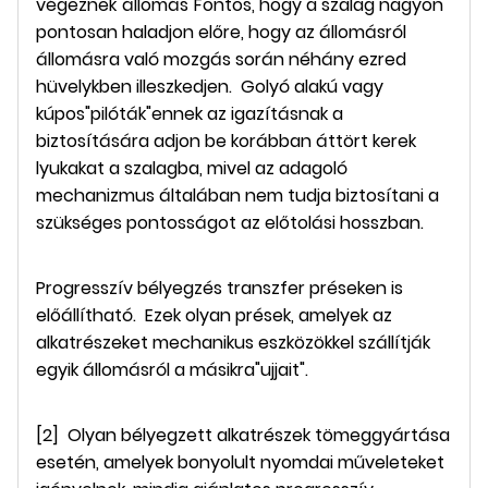
végeznek"állomás"Fontos, hogy a szalag nagyon
pontosan haladjon előre, hogy az állomásról
állomásra való mozgás során néhány ezred
hüvelykben illeszkedjen. Golyó alakú vagy
kúpos"pilóták"ennek az igazításnak a
biztosítására adjon be korábban áttört kerek
lyukakat a szalagba, mivel az adagoló
mechanizmus általában nem tudja biztosítani a
szükséges pontosságot az előtolási hosszban.
Progresszív bélyegzés transzfer préseken is
előállítható. Ezek olyan prések, amelyek az
alkatrészeket mechanikus eszközökkel szállítják
egyik állomásról a másikra"ujjait".
[2] Olyan bélyegzett alkatrészek tömeggyártása
esetén, amelyek bonyolult nyomdai műveleteket