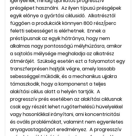
igényelnek, mindig ajánlatos progresszív
présgépet használni. Az ilyen típusú présgépek
egyik előnye a gyártási ciklusidő. Alkatrésztől
függően a produkciók könnyen 800 rész/perc
feletti sebességet is elérhetnek. Ennek a
préstípusnak az egyik hátránya, hogy nem
alkalmas nagy pontosságú mélyhúzásra, amikor
a sajtolás mélysége meghaladja az alkatrész
átmérőjét. Szükség esetén ezt a folyamatot egy
transzferprésen hajtják végre, amely lassabb
sebességgel működik, és a mechanikus ujjakra
támaszkodik, hogy a komponenst a teljes
alakítási ciklus alatt a helyén tartják. A
progresszív prés esetében az alakítási ciklusnak
csak egy részét lehet rugóterhelésű hüvelyekkel
vagy hasonlókkal irányítani, ami koncentricitási
és ovális problémákat, valamint nem egyenletes
anyagvastagságot eredményez. A progresszív