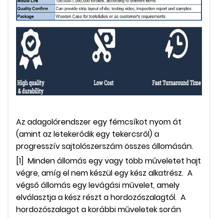
Az adagolórendszer egy fémcsíkot nyom át
(amint az letekerődik egy tekercsről) a
progresszív sajtolószerszám összes állomásán.
[1] Minden állomás egy vagy több műveletet hajt
végre, amíg el nem készül egy kész alkatrész. A
végső állomás egy levágási művelet, amely
elválasztja a kész részt a hordozószalagtól. A
hordozószalagot a korábbi műveletek során