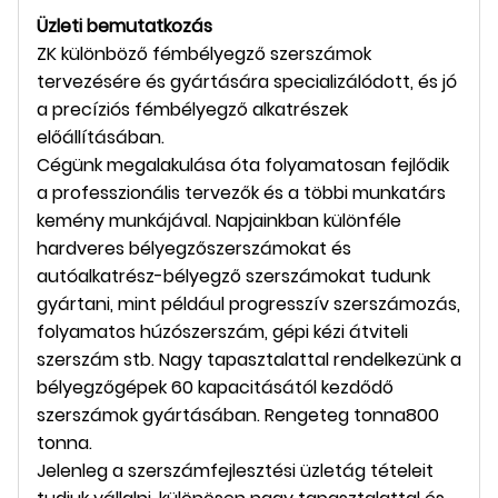
Üzleti bemutatkozás
ZK
különböző fémbélyegző szerszámok
tervezésére és gyártására specializálódott, és jó
a precíziós fémbélyegző alkatrészek
előállításában.
Cégünk megalakulása óta folyamatosan fejlődik
a professzionális tervezők és a többi munkatárs
kemény munkájával. Napjainkban különféle
hardveres bélyegzőszerszámokat és
autóalkatrész-bélyegző szerszámokat tudunk
gyártani, mint például progresszív szerszámozás,
folyamatos húzószerszám, gépi kézi átviteli
szerszám stb. Nagy tapasztalattal rendelkezünk a
bélyegzőgépek 60 kapacitásától kezdődő
szerszámok gyártásában. Rengeteg tonna
8
00
tonna.
Jelenleg a szerszámfejlesztési üzletág tételeit