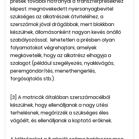
prések további hátrányai a transzferprésekhez
képest: megnövekedett nyersanyagbevitel
szükséges az alkatrészek átviteléhez, a
szerszámok jóval drágábbak, mert blokkban
készülnek, állomásonként nagyon kevés önálló
szabályozással; lehetetlen a présben olyan
folyamatokat végrehajtani, amelyek
megkövetelik, hogy az alkatrész elhagyja a
szalagot (például szegélyezés, nyakkivágás,
peremgöndörítés, menethengerlés,
forgósajtolás stb.).
[3] A matricák általában szerszámacélból
készülnek, hogy ellenálljanak a nagy ütési
terhelésnek, megőrizzék a szükséges éles
vágóélt, és ellenálljanak a koptató erőknek.