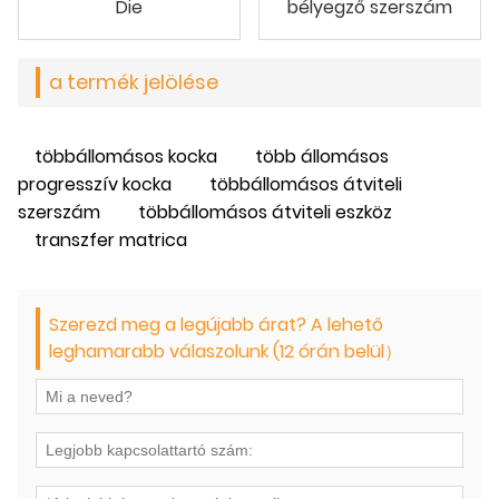
Die
bélyegző szerszám
a termék jelölése
többállomásos kocka
több állomásos
progresszív kocka
többállomásos átviteli
szerszám
többállomásos átviteli eszköz
transzfer matrica
Szerezd meg a legújabb árat? A lehető
leghamarabb válaszolunk (12 órán belül）