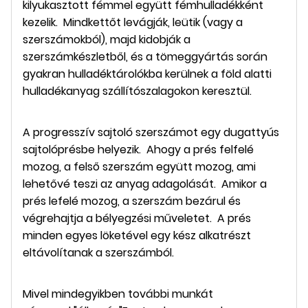
kilyukasztott fémmel együtt fémhulladékként
kezelik. Mindkettőt levágják, leütik (vagy a
szerszámokból), majd kidobják a
szerszámkészletből, és a tömeggyártás során
gyakran hulladéktárolókba kerülnek a föld alatti
hulladékanyag szállítószalagokon keresztül.
A progresszív sajtoló szerszámot egy dugattyús
sajtolóprésbe helyezik. Ahogy a prés felfelé
mozog, a felső szerszám együtt mozog, ami
lehetővé teszi az anyag adagolását. Amikor a
prés lefelé mozog, a szerszám bezárul és
végrehajtja a bélyegzési műveletet. A prés
minden egyes löketével egy kész alkatrészt
eltávolítanak a szerszámból.
Mivel mindegyikben további munkát