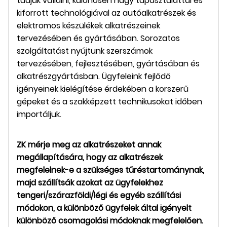
tudjuk vállalni, különösen nagy tapasztalattal és
kiforrott technológiával az autóalkatrészek és
elektromos készülékek alkatrészeinek
tervezésében és gyártásában. Sorozatos
szolgáltatást nyújtunk szerszámok
tervezésében, fejlesztésében, gyártásában és
alkatrészgyártásban. Ügyfeleink fejlődő
igényeinek kielégítése érdekében a korszerű
gépeket és a szakképzett technikusokat időben
importáljuk.
ZK
mérje meg az alkatrészeket annak
megállapítására, hogy az alkatrészek
megfelelnek-e a szükséges tűréstartománynak,
majd szállítsák azokat az ügyfelekhez
tengeri/szárazföldi/légi és egyéb szállítási
módokon, a különböző ügyfelek által igényelt
különböző csomagolási módoknak megfelelően.